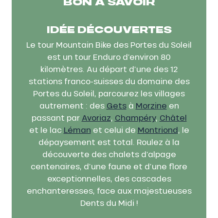
BON À SAVOIR
IDÉE DÉCOUVERTES
Le tour Mountain Bike des Portes du Soleil
est un tour Enduro d’environ 80
kilomètres. Au départ d’une des 12
stations franco-suisses du domaine des
Portes du Soleil, parcourez les villages
autrement : des
Gets
à
Morzine
en
passant par
Avoriaz
,
Champéry
,
Châtel
et le lac
Léman
et celui de
Montriond
, le
dépaysement est total. Roulez à la
découverte des chalets d’alpage
centenaires, d’une faune et d’une flore
exceptionnelles, des cascades
enchanteresses, face aux majestueuses
Dents du Midi !