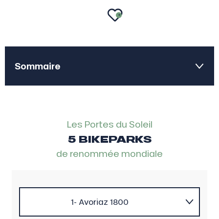
AJOUTER 
Sommaire
1
Bons plans
Les Portes du Soleil
2
Trouver mon activité
5 BIKEPARKS
de renommée mondiale
3
Plus d'envies
1- Avoriaz 1800