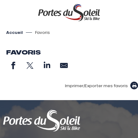
Aller
au
contenu
principal
Accueil
Favoris
FAVORIS
Imprimer/Exporter mes favoris