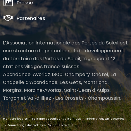
Presse
Partenaires
L'Association Internationale des Portes du Soleil est
une structure de promotion et de développement
du territoire des Portes du Soleil, regroupant 12
stations villages franco-suisses.
Abondance, Avoriaz 1800, Champéry, Châtel, La
Chapelle d'Abondance, Les Gets, Montriond,
Morgins, Morzine-Avoriaz, Saint-Jean d'Aulps,
Torgon et Val-d'Illiez - Les Crosets - Champoussin.
-
-
-
Mentions légales
Politique de confidentialité
CGV
Informations sur les cookies
-
-
Paramétrage des cookies
Boutique officielle