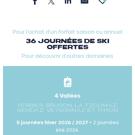
AJOU
Pour l'achat d'un forfait saison ou annuel
36 JOURNÉES DE SKI
OFFERTES
Pour découvrir d'autres domaines
4 Vallées
VERBIER, BRUSON, LA TZOUMAZ,
NENDAZ, VEYSONNAZ ET THYON
5 journées hiver 2026 / 2027
+ 2 journées
été 2026.