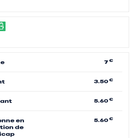
€
7
te
€
3.50
nt
€
5.60
iant
€
5.60
onne en
tion de
icap