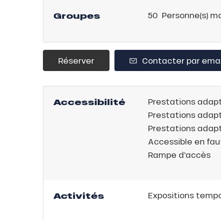
ison
Groupes
50 Personne(s) m
2ans
rfait
isse
Réserver
Contacter par emai
ss Tribu
uCanSKI
Accessibilité
Prestations adapt
Prestations adap
server
Prestations adapt
on
Accessible en fau
fait
VER
Rampe d'accès
Activités
Expositions tempo