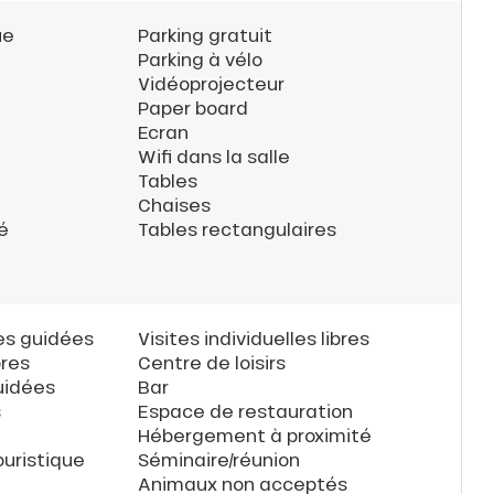
ue
Parking gratuit
Parking à vélo
Vidéoprojecteur
Paper board
Ecran
Wifi dans la salle
Tables
Chaises
é
Tables rectangulaires
les guidées
Visites individuelles libres
bres
Centre de loisirs
uidées
Bar
s
Espace de restauration
Hébergement à proximité
uristique
Séminaire/réunion
Animaux non acceptés