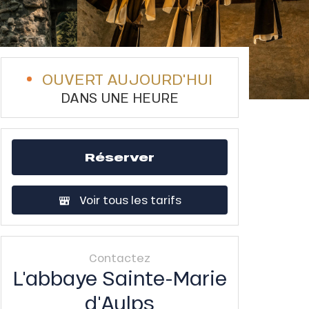
OUVERT AUJOURD'HUI
DANS UNE HEURE
Réserver
Voir tous les tarifs
Contactez
L'abbaye Sainte-Marie
d'Aulps