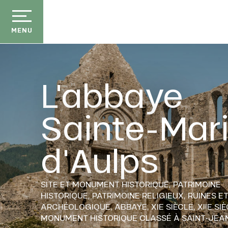
Aller
au
contenu
MENU
principal
L'abbaye
Sainte-Mar
d'Aulps
SITE ET MONUMENT HISTORIQUE,
PATRIMOINE
HISTORIQUE,
PATRIMOINE RELIGIEUX,
RUINES E
ARCHÉOLOGIQUE,
ABBAYE,
XIE SIÈCLE,
XIIE SI
MONUMENT HISTORIQUE CLASSÉ
À SAINT-JEA