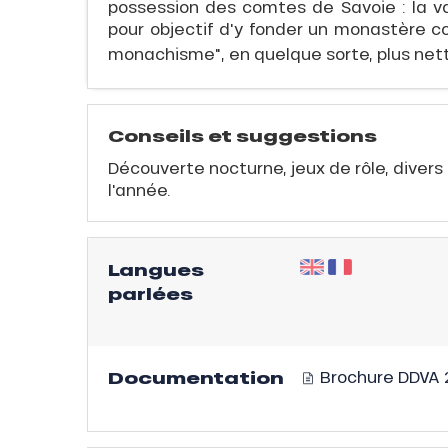
possession des comtes de Savoie : la val
E
pour objectif d'y fonder un monastère con
monachisme", en quelque sorte, plus net
Conseils et suggestions
QUE
Découverte nocturne, jeux de rôle, divers
l'année.
Langues
évente
parlées
rfaits
ison
Documentation
Brochure DDVA 
fre
rfait