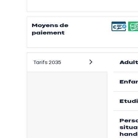
ns
Moyens de
paiement
Adul
Tarifs 2035
Enfa
Etud
Pers
situa
hand