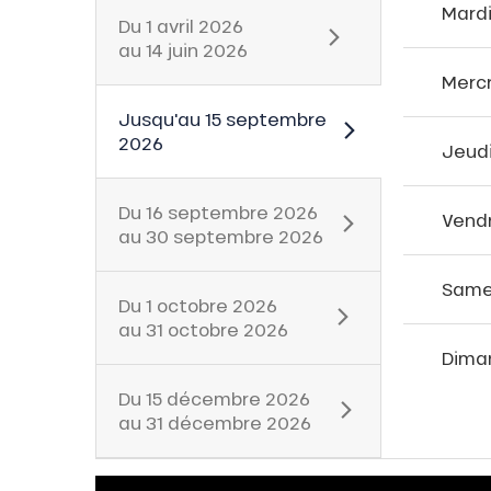
Mard
Du
1 avril 2026
au
14 juin 2026
Merc
Jusqu'au
15 septembre
2026
Jeud
Du
16 septembre 2026
Vend
tes
au
30 septembre 2026
t
Same
Du
1 octobre 2026
au
31 octobre 2026
able
Dima
Du
15 décembre 2026
au
31 décembre 2026
ez