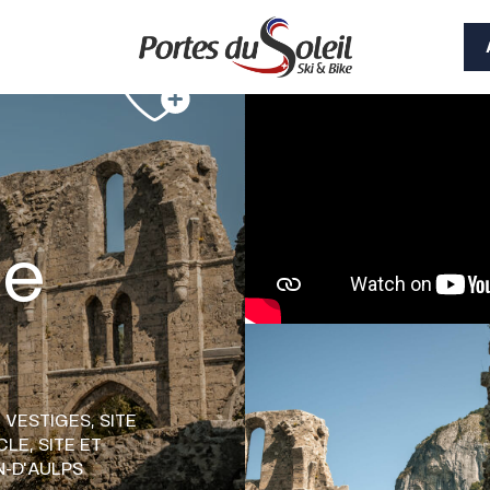
ie
T VESTIGES,
SITE
ÈCLE,
SITE ET
N-D'AULPS