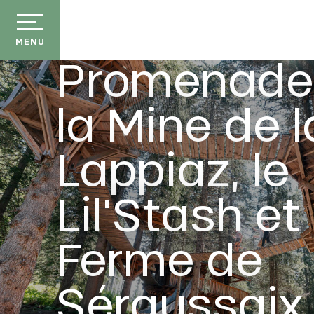
Aller
au
contenu
MENU
Promenade
principal
la Mine de l
Lappiaz, le
Lil'Stash et 
Ferme de
Séraussaix