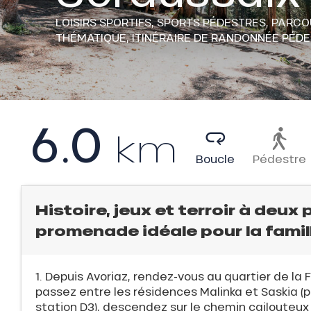
LOISIRS SPORTIFS,
SPORTS PÉDESTRES,
PARCOU
THÉMATIQUE,
ITINÉRAIRE DE RANDONNÉE PÉD
6.0
km
l
E
Boucle
Pédestre
QUE
Histoire, jeux et terroir à deux
promenade idéale pour la famil
1. Depuis Avoriaz, rendez-vous au quartier de la F
passez entre les résidences Malinka et Saskia (p
évente
station D3), descendez sur le chemin cailouteux
rfaits