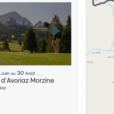
30
1
31
Juin
Août
,
...
Janvier
au
Du
au
 d'Avoriaz Morzine
Lil'Stash
iaz
Avoriaz