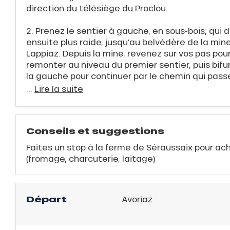
direction du télésiège du Proclou.
ison
2. Prenez le sentier à gauche, en sous-bois, qui 
ensuite plus raide, jusqu’au belvédère de la mine
fre
Lappiaz. Depuis la mine, revenez sur vos pas pou
rfait
remonter au niveau du premier sentier, puis bifu
ison
la gauche pour continuer par le chemin qui passe
2ans
...
Lire la suite
rfait
isse
Conseils et suggestions
ss Tribu
Faites un stop à la ferme de Séraussaix pour ac
(fromage, charcuterie, laitage)
uCanSKI
server
Départ
Avoriaz
on
fait
VER