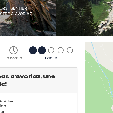
RS / SENTIER
ESTRE
À AVORIAZ
1h 55min
Facile
 pas d'Avoriaz, une
le!
alaise,
lan
 en