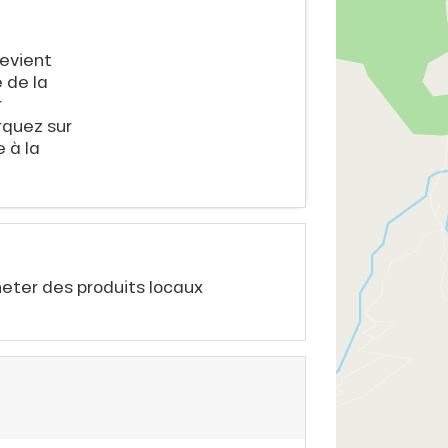
devient
 de la
r
rquez sur
 à la
heter des produits locaux