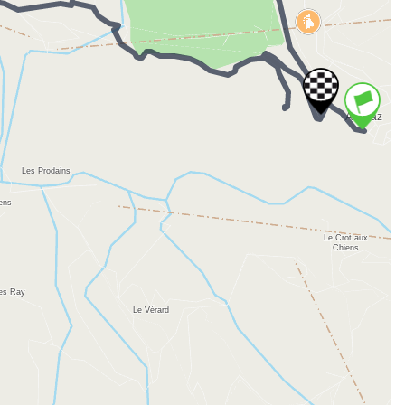
La tête des Lindarets
Décembre
depuis Avoriaz
Avoriaz