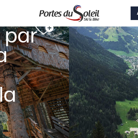
 par
a
la