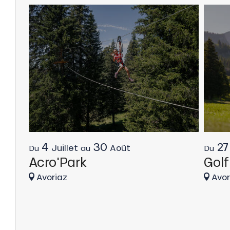
4
30
27
tes
Juillet
Août
Du
au
Du
Acro'Park
Golf
t
Avoriaz
Avor
able