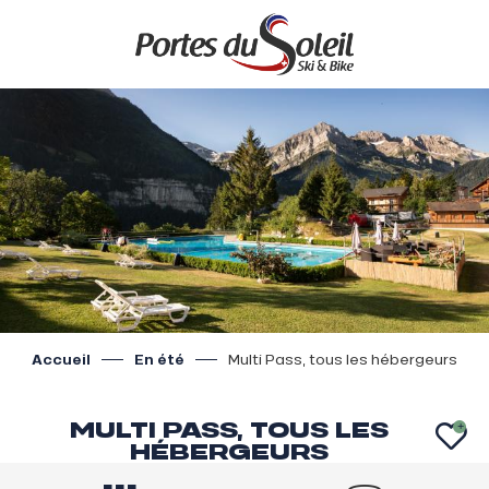
Aller
au
contenu
principal
Accueil
En été
Multi Pass, tous les hébergeurs
MULTI PASS, TOUS LES
AJ
HÉBERGEURS