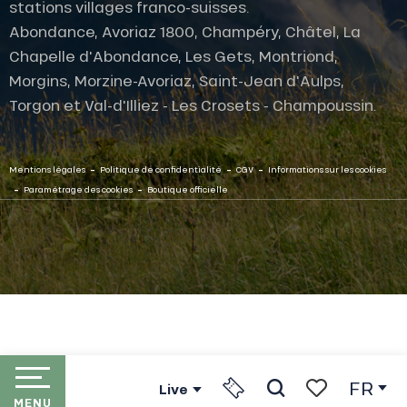
stations villages franco-suisses.
Abondance, Avoriaz 1800, Champéry, Châtel, La
Chapelle d'Abondance, Les Gets, Montriond,
Morgins, Morzine-Avoriaz, Saint-Jean d'Aulps,
Torgon et Val-d'Illiez - Les Crosets - Champoussin.
-
-
-
Mentions légales
Politique de confidentialité
CGV
Informations sur les cookies
-
-
Paramétrage des cookies
Boutique officielle
FR
Live
MENU