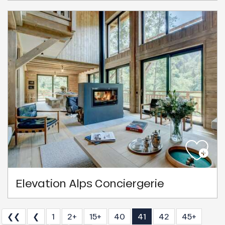
Elevation Alps Conciergerie
❮❮
❮
1
2+
15+
40
41
42
45+