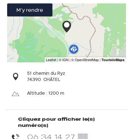
M'y rendre
51 chemin du Ryz
74390
CHÂTEL
Altitude : 1200 m
Cliquez pour afficher le(s)
numéro(s)
06 34 14 27
▒▒