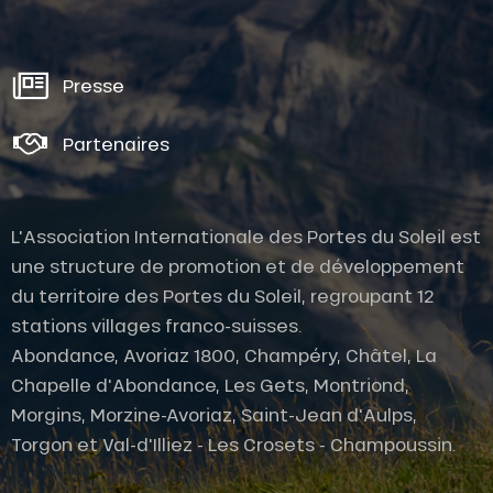
Presse
Partenaires
L'Association Internationale des Portes du Soleil est
une structure de promotion et de développement
du territoire des Portes du Soleil, regroupant 12
stations villages franco-suisses.
Abondance, Avoriaz 1800, Champéry, Châtel, La
Chapelle d'Abondance, Les Gets, Montriond,
Morgins, Morzine-Avoriaz, Saint-Jean d'Aulps,
Description
Torgon et Val-d'Illiez - Les Crosets - Champoussin.
Prestations
Ouvertures