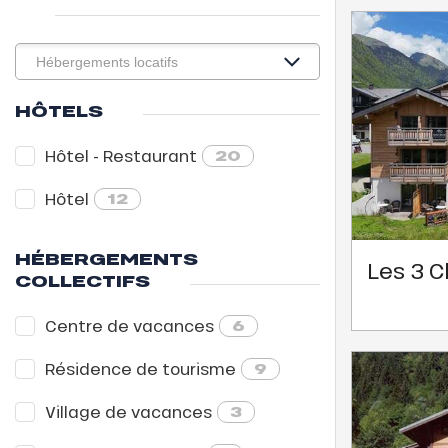
ison
2ans
rfait
isse
HÔTELS
ss Tribu
Hôtel - Restaurant
20
uCanSKI
Hôtel
12
server
HÉBERGEMENTS
Les 3 
on
COLLECTIFS
fait
VER
Centre de vacances
6
Résidence de tourisme
9
Village de vacances
3