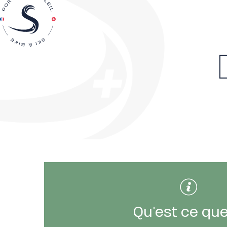
tes
t
able
Qu'est ce que
ez