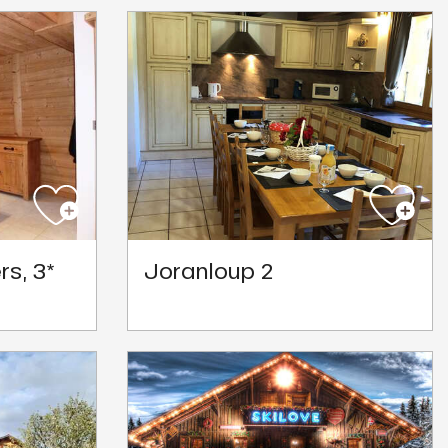
rs, 3*
Joranloup 2