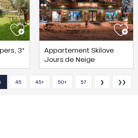
pers, 3*
Appartement Skilove
Jours de Neige
4
45
45+
50+
57
❯
❯❯