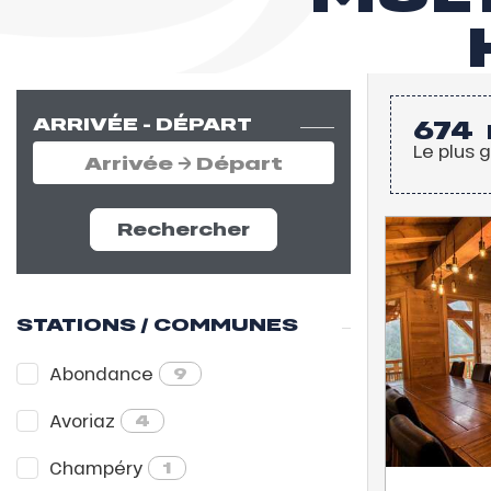
ARRIVÉE - DÉPART
674
Le plus 
Rechercher
STATIONS / COMMUNES
Abondance
9
l
Avoriaz
4
Champéry
1