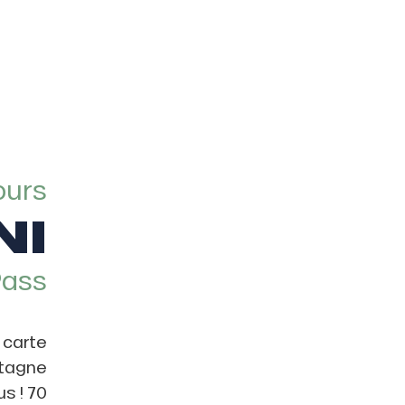
ours
NI
Pass
a carte
ntagne
us ! 70