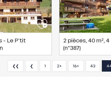
 - Le P'tit
2 pièces, 40 m², 4 
on
(n°387)
❮❮
❮
1
2+
16+
43
4