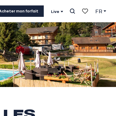
FR
Acheter mon forfait
Live
Recherche
Voir les favoris
 LES