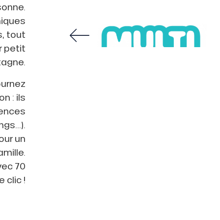
sonne.
niques
, tout
 petit
tagne.
journez
 : ils
dences
ngs…).
our un
mille.
vec 70
 clic !