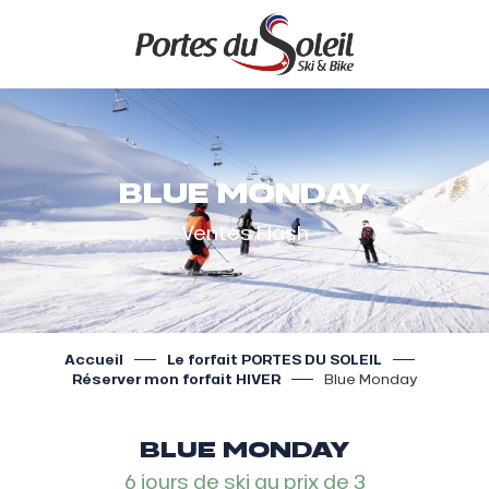
Aller
au
contenu
principal
BLUE MONDAY
Ventes Flash
Accueil
Le forfait PORTES DU SOLEIL
Réserver mon forfait HIVER
Blue Monday
BLUE MONDAY
6 jours de ski au prix de 3