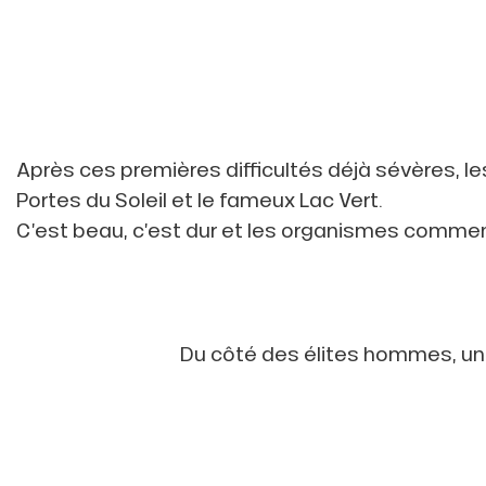
rfait
isse
ss Tribu
uCanSKI
Après ces premières difficultés déjà sévères, 
Portes du Soleil et le fameux Lac Vert.
server
C’est beau, c’est dur et les organismes comme
on
fait
VER
Du côté des élites hommes, un 