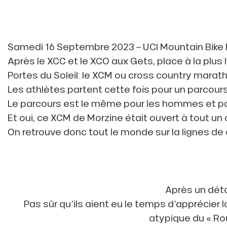
Samedi 16 Septembre 2023 – UCI Mountain Bike F
Après le XCC et le XCO aux Gets, place à la pl
QUE
Portes du Soleil: le XCM ou cross country marat
Les athlètes partent cette fois pour un parcour
Le parcours est le même pour les hommes et pou
Et oui, ce XCM de Morzine était ouvert à tout un 
évente
On retrouve donc tout le monde sur la lignes de
rfaits
ison
Après un déto
fre
rfait
Pas sûr qu’ils aient eu le temps d’apprécier 
ison
atypique du « Rou
2ans