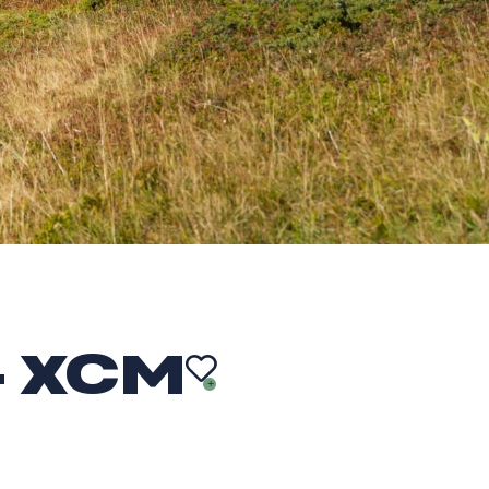
– XCM
AJOU