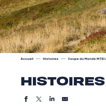
Accueil
Histoires
Coupe du Monde MTB U
HISTOIRES
l
E