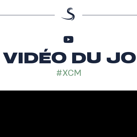
 VIDÉO DU J
#XCM