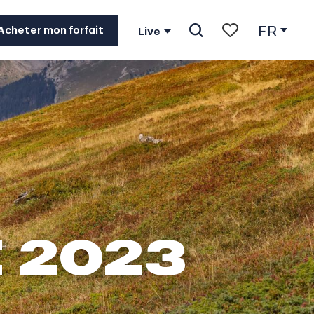
FR
Acheter mon forfait
Live
Recherche
Voir les favoris
 2023