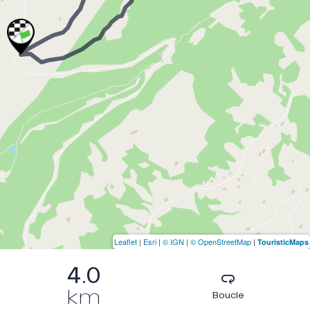
Leaflet
|
Esri
|
© IGN
|
© OpenStreetMap
|
TouristicMaps
4.0
km
Boucle