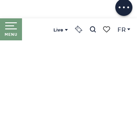
Télécharger
FR
Live
MENU
Recherche
Voir les favori
ACCUEIL
LES PORTES DU SOLEIL
LES STATIONS
LE FORFAIT PORTES DU SOLEIL
EN HIVER