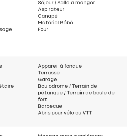
Séjour / Salle à manger
Aspirateur
Canapé
Matériel Bébé
ssage
Four
e
Appareil à fondue
Terrasse
Garage
étaire
Boulodrome / Terrain de
pétanque / Terrain de boule de
fort
Barbecue
Abris pour vélo ou VTT
s
Ménage avec supplément