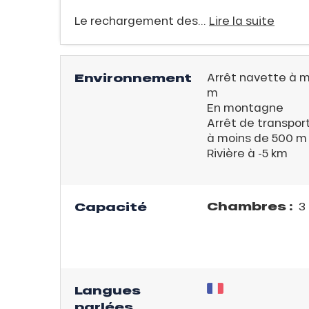
E
Le rechargement des...
Lire la suite
Environnement
Arrêt navette à 
m
En montagne
QUE
Arrêt de transpo
à moins de 500 m
Rivière à -5 km
évente
Chambres :
Capacité
3 
rfaits
ison
fre
Langues
rfait
parlées