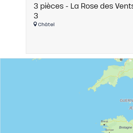
3 pièces - La Rose des Vent
3
Châtel
tes
t
able
ez