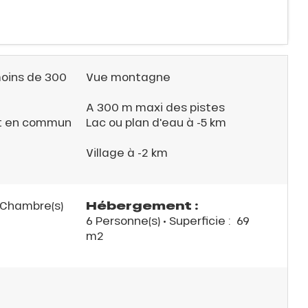
moins de 300
Vue montagne
A 300 m maxi des pistes
rt en commun
Lac ou plan d'eau à -5 km
Village à -2 km
Hébergement :
Chambre(s)
6 Personne(s)
• Superficie :
69
m
2