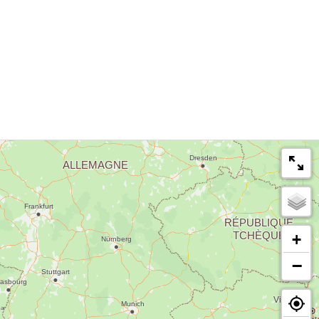
ièces - Petit Chez Soi
tel
+
−