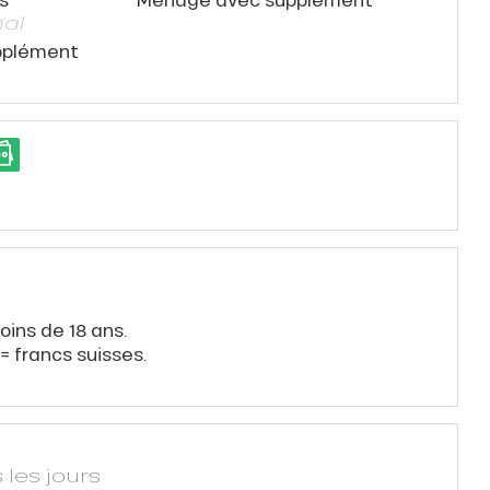
al
pplément
oins de 18 ans.
= francs suisses.
 les jours