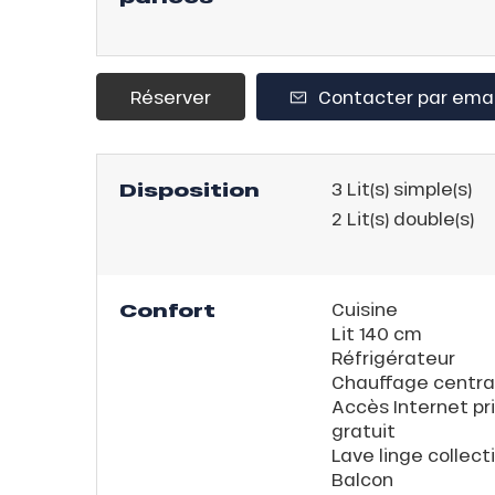
ison
2ans
rfait
Réserver
Contacter par emai
isse
ss Tribu
Disposition
3
Lit(s) simple(s)
uCanSKI
2
Lit(s) double(s)
server
on
Confort
Cuisine
fait
Lit 140 cm
VER
Réfrigérateur
Chauffage centra
Accès Internet pri
gratuit
Lave linge collecti
Balcon