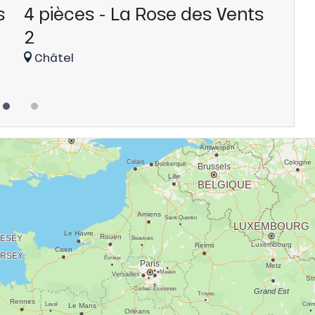
s
4 pièces - La Rose des Vents
3 p
2
Châ
Châtel