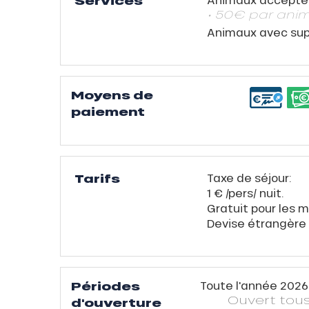
Services
• 50€ par anim
ns
Animaux avec su
Moyens de
paiement
Tarifs
Taxe de séjour:
1 € /pers/ nuit.
Gratuit pour les m
Devise étrangère 
Périodes
Toute l'année 2026
Ouvert
tous
d'ouverture