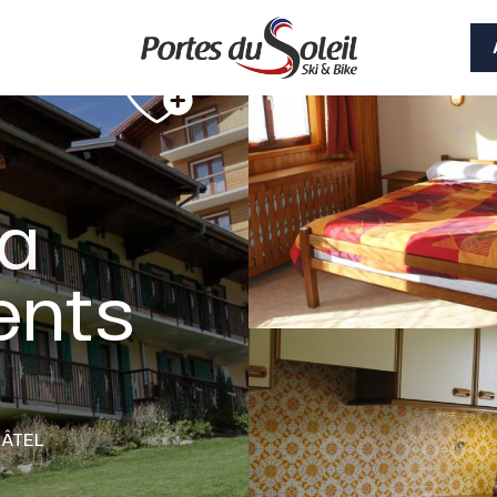
La
ents
HÂTEL