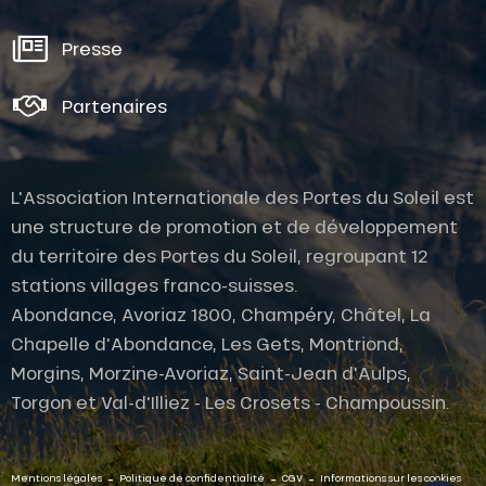
Presse
Partenaires
L'Association Internationale des Portes du Soleil est
une structure de promotion et de développement
du territoire des Portes du Soleil, regroupant 12
stations villages franco-suisses.
Abondance, Avoriaz 1800, Champéry, Châtel, La
Chapelle d'Abondance, Les Gets, Montriond,
Morgins, Morzine-Avoriaz, Saint-Jean d'Aulps,
Description
Torgon et Val-d'Illiez - Les Crosets - Champoussin.
Prestations
Ouvertures
-
-
-
Contacter
Mentions légales
Politique de confidentialité
CGV
Informations sur les cookies