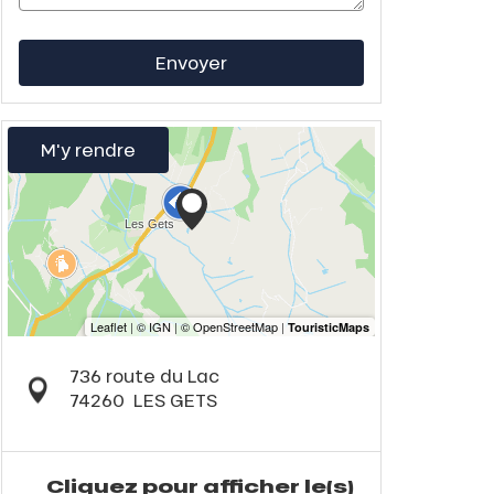
Envoyer
M'y rendre
736 route du Lac
74260
LES GETS
Cliquez pour afficher le(s)