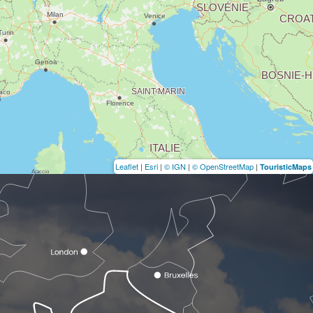
Leaflet
|
Esri
|
© IGN
|
© OpenStreetMap
|
TouristicMaps