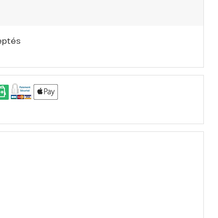
eptés