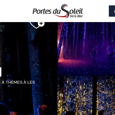
a
 À THÈMES
À LES