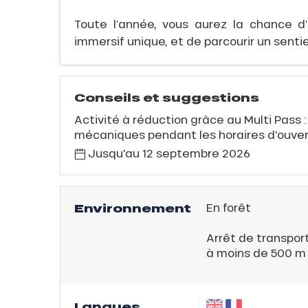
QUE
Toute l’année, vous aurez la chance 
immersif unique, et de parcourir un sentie
Conseils et suggestions
évente
Activité à réduction grâce au Multi Pass
rfaits
mécaniques pendant les horaires d'ouve
ison
Jusqu'au
12 septembre 2026
fre
rfait
Environnement
En forêt
ison
2ans
Arrêt de transpo
à moins de 500 m
rfait
isse
ss Tribu
Langues