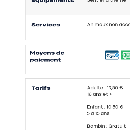
Equipements
Services
Animaux non acc
Moyens de
paiement
ns
Tarifs
Adulte : 19,50 €
16 ans et +
Enfant : 10,50 €
5 à 15 ans
Bambin : Gratuit