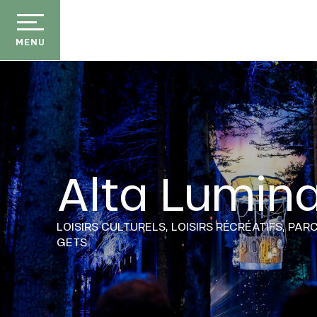
Aller
au
contenu
MENU
principal
Alta Lumin
LOISIRS CULTURELS,
LOISIRS RÉCRÉATIFS,
PARC
GETS