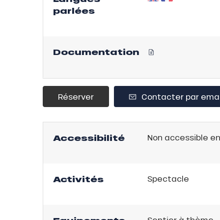
parlées
uCanSKI
Documentation
server
on
fait
VER
Réserver
Contacter par emai
Accessibilité
Non accessible en
Activités
Spectacle
Sentier à thème