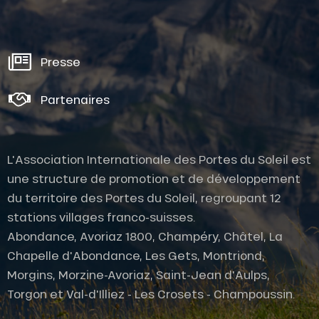
Presse
Partenaires
L'Association Internationale des Portes du Soleil est
une structure de promotion et de développement
du territoire des Portes du Soleil, regroupant 12
stations villages franco-suisses.
Abondance, Avoriaz 1800, Champéry, Châtel, La
Chapelle d'Abondance, Les Gets, Montriond,
Morgins, Morzine-Avoriaz, Saint-Jean d'Aulps,
Description
Torgon et Val-d'Illiez - Les Crosets - Champoussin.
Prestations