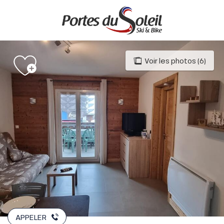
Aller
au
contenu
principal
Voir les photos (6)
APPELER