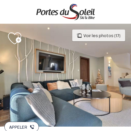
Aller
au
contenu
principal
Voir les photos (17)
APPELER