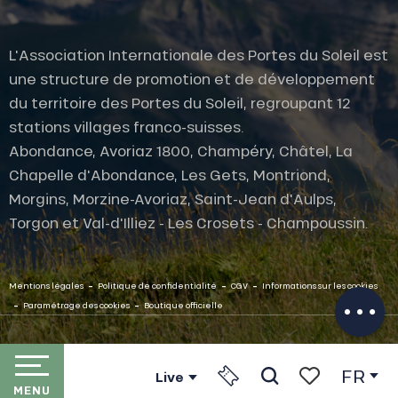
L'Association Internationale des Portes du Soleil est
une structure de promotion et de développement
du territoire des Portes du Soleil, regroupant 12
stations villages franco-suisses.
Abondance, Avoriaz 1800, Champéry, Châtel, La
Chapelle d'Abondance, Les Gets, Montriond,
Morgins, Morzine-Avoriaz, Saint-Jean d'Aulps,
Description
Torgon et Val-d'Illiez - Les Crosets - Champoussin.
Prestations
Ouvertures
-
-
-
Contacter
Mentions légales
Politique de confidentialité
CGV
Informations sur les cookies
par email
-
-
Paramétrage des cookies
Boutique officielle
FR
Live
MENU
Recherche
Voir les favori