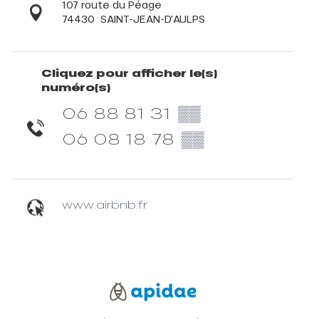
107 route du Péage
74430
SAINT-JEAN-D'AULPS
Cliquez pour afficher le(s)
numéro(s)
06 88 81 31
▒▒
06 08 18 78
▒▒
www.airbnb.fr