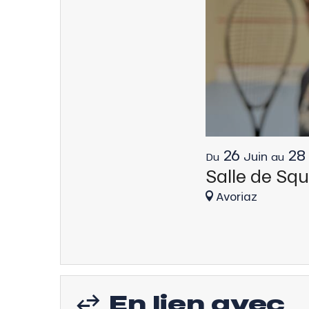
26
28
Juin
Du
au
Salle de Sq
Avoriaz
En lien avec