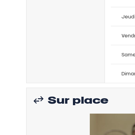
ns
Jeud
Vend
Same
Dima
Sur place