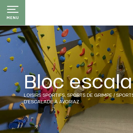
Aller
au
contenu
MENU
principal
Bloc escal
LOISIRS SPORTIFS,
SPORTS DE GRIMPE / SPORT
D'ESCALADE
À AVORIAZ