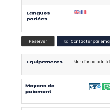
ison
2ans
Langues
rfait
parlées
isse
ss Tribu
Réserver
Contacter par emai
uCanSKI
server
Equipements
Mur d'escalade à l
on
fait
VER
Moyens de
paiement