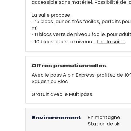
accessible sans matériel. Possibilité de 
E
La salle propose :
- 15 blocs jaunes très faciles, parfaits p
m)
- 11 blocs verts de niveau facile, pour adul
- 10 blocs bleus de niveau...
Lire la suite
QUE
Offres promotionnelles
Avec le pass Alpin Express, profitez de 10
Squash ou Bloc.
évente
rfaits
Gratuit avec le Multipass.
ison
Environnement
En montagne
fre
Station de ski
rfait