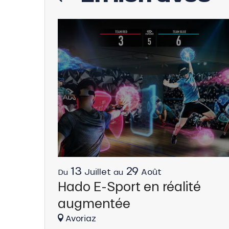
tes
t
able
13
29
Juillet
Août
Du
au
Hado E-Sport en réalité
augmentée
ez
Avoriaz