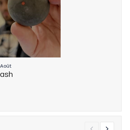
Août
uash