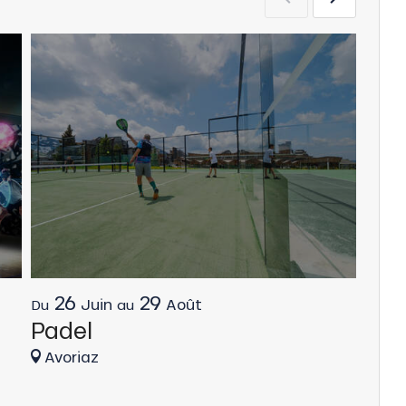
26
29
2
Juin
Août
Du
au
Du
Padel
Aqu
aqu
Avoriaz
Avo