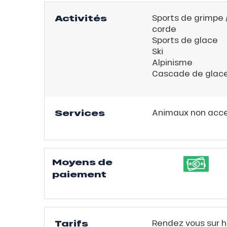
Activités
Sports de grimpe 
corde
évente
Sports de glace
rfaits
Ski
ison
Alpinisme
Cascade de glac
fre
rfait
Services
Animaux non acc
ison
2ans
rfait
isse
Moyens de
paiement
ss Tribu
uCanSKI
Tarifs
Rendez vous sur h