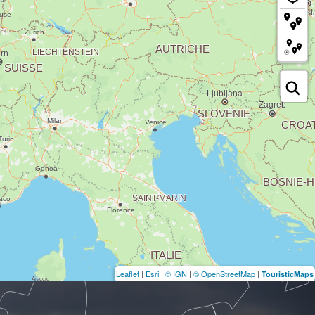
Leaflet
|
Esri
|
© IGN
|
© OpenStreetMap
|
TouristicMaps