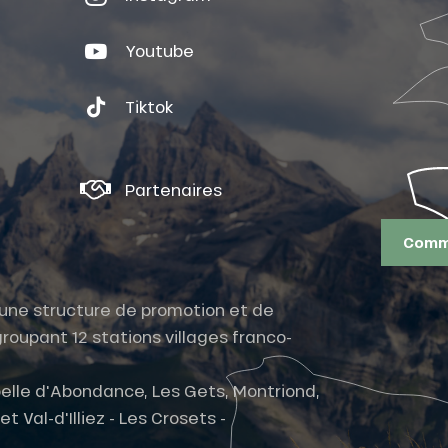
Youtube
Tiktok
Partenaires
Comme
t une structure de promotion et de
roupant 12 stations villages franco-
elle d'Abondance, Les Gets, Montriond,
 Val-d'Illiez - Les Crosets -