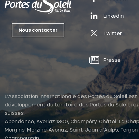
oussin
Linkedin
Nous contacter
Twitter
Presse
L'Association Internationale des Portes du Soleil es
développement du territoire des Portes du Soleil, reg
suisses.
Abondance, Avoriaz 1800, Champéry, Châtel, La Chap
Morgins, Morzine-Avoriaz, Saint-Jean d'Aulps, Torgon et
Champoussin.