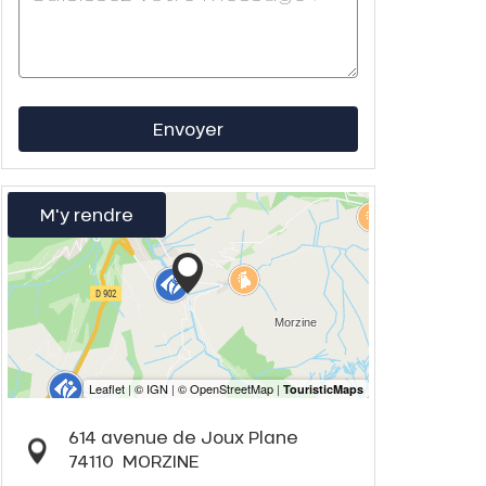
Envoyer
M'y rendre
614 avenue de Joux Plane
74110
MORZINE