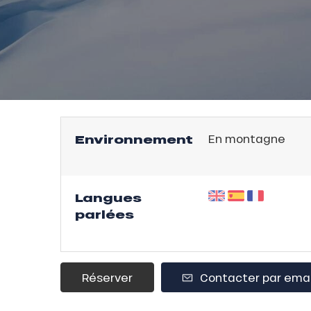
Environnement
En montagne
l
E
Langues
parlées
QUE
Réserver
Contacter par emai