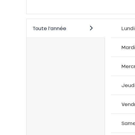
server
on
fait
VER
Toute l'année
Lundi
Mard
Merc
Jeud
Vend
Same