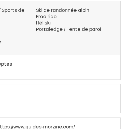
/ Sports de
Ski de randonnée alpin
Free ride
Héliski
Portaledge / Tente de paroi
e
eptés
ttps://www.guides-morzine.com/