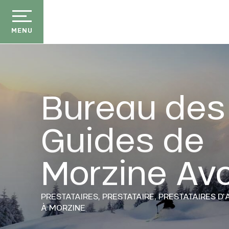
Aller
au
contenu
MENU
principal
Bureau des
Guides de
Morzine Avo
PRESTATAIRES,
PRESTATAIRE,
PRESTATAIRES D'
À MORZINE