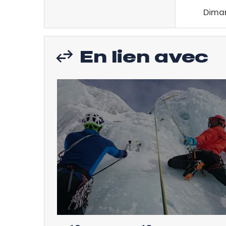
Dima
En lien avec
ns