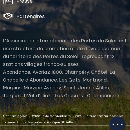
Presse
Partenaires
L'Association Internationale des Portes du Soleil est
une structure de promotion et de développement
du territoire des Portes du Soleil, regroupant 12
stations villages franco-suisses.
Abondance, Avoriaz 1800, Champéry, Châtel, La
Chapelle d'Abondance, Les Gets, Montriond,
Morgins, Morzine-Avoriaz, Saint-Jean d'Aulps,
Description
Torgon et Val-d'Illiez - Les Crosets - Champoussin.
Prestations
Ouvertures
-
-
-
Contacter
Mentions légales
Politique de confidentialité
CGV
Informations sur les cookies
par email
-
-
Paramétrage des cookies
Boutique officielle