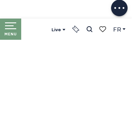
Télécharger
FR
Live
MENU
Recherche
Voir les favori
ACCUEIL
LES PORTES DU SOLEIL
LES STATIONS
LE FORFAIT PORTES DU SOLEIL
EN HIVER