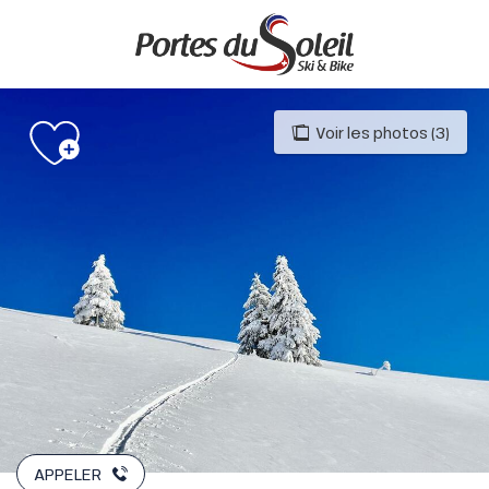
Aller
au
contenu
principal
Voir les photos (3)
APPELER