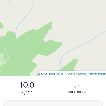
Leaflet
|
Esri
|
© IGN
|
© OpenStreetMap
|
TouristicMaps
10.0
km
Aller / Retour