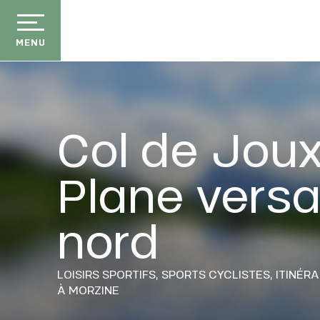
Aller
au
contenu
MENU
principal
Col de Jou
Plane vers
nord
E
LOISIRS SPORTIFS,
SPORTS CYCLISTES,
ITINÉR
À MORZINE
QUE