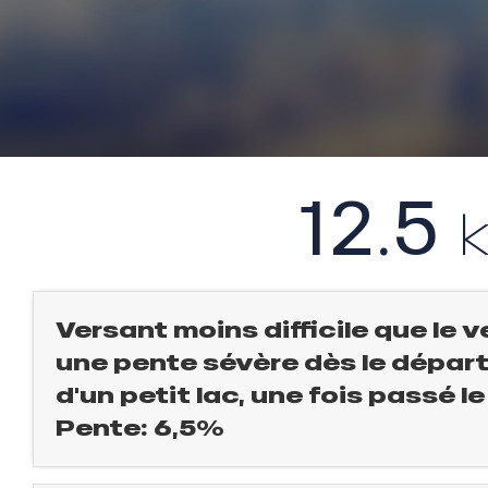
l
évente
rfaits
ison
12.5
fre
rfait
ison
2ans
Versant moins difficile que le 
rfait
une pente sévère dès le départ.
isse
d'un petit lac, une fois passé le
ss Tribu
Pente: 6,5%
uCanSKI