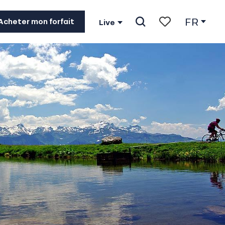
FR
Acheter mon forfait
Live
Recherche
Voir les favoris