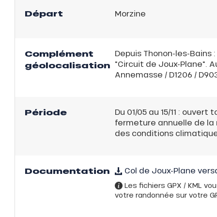
Départ
Morzine
server
on
fait
Complément
Depuis Thonon-les-Bains : D
VER
"Circuit de Joux-Plane". A
géolocalisation
Annemasse / D1206 / D903.
Période
Du 01/05 au 15/11 : ouvert 
fermeture annuelle de la 
des conditions climatique
ns
Documentation
Col de Joux-Plane vers
Les fichiers GPX / KML vou
votre randonnée sur votre GPS