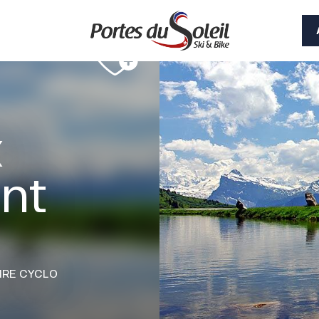
x
ant
AIRE CYCLO