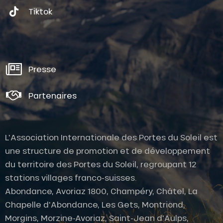
Tiktok
Presse
Partenaires
L'Association Internationale des Portes du Soleil est
une structure de promotion et de développement
du territoire des Portes du Soleil, regroupant 12
stations villages franco-suisses.
Abondance, Avoriaz 1800, Champéry, Châtel, La
Chapelle d'Abondance, Les Gets, Montriond,
Description
Morgins, Morzine-Avoriaz, Saint-Jean d'Aulps,