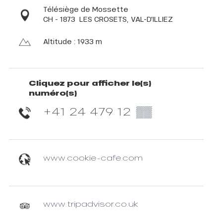
Télésiège de Mossette
CH - 1873
LES CROSETS, VAL-D'ILLIEZ
Altitude : 1933 m
Cliquez pour afficher le(s)
numéro(s)
+41 24 479 12
▒▒
www.cookie-cafe.com
www.tripadvisor.co.uk