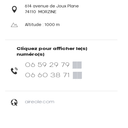
614 avenue de Joux Plane
74110
MORZINE
Altitude : 1000 m
Cliquez pour afficher le(s)
numéro(s)
06 59 29 79
▒▒
06 60 38 71
▒▒
aireole.com