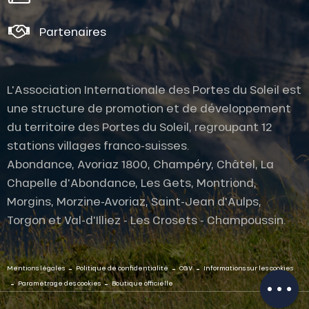
Partenaires
L'Association Internationale des Portes du Soleil est
une structure de promotion et de développement
du territoire des Portes du Soleil, regroupant 12
stations villages franco-suisses.
Abondance, Avoriaz 1800, Champéry, Châtel, La
Chapelle d'Abondance, Les Gets, Montriond,
Morgins, Morzine-Avoriaz, Saint-Jean d'Aulps,
Torgon et Val-d'Illiez - Les Crosets - Champoussin.
Description
Ouvertures
-
-
-
Contacter
Mentions légales
Politique de confidentialité
CGV
Informations sur les cookies
par email
-
-
Paramétrage des cookies
Boutique officielle