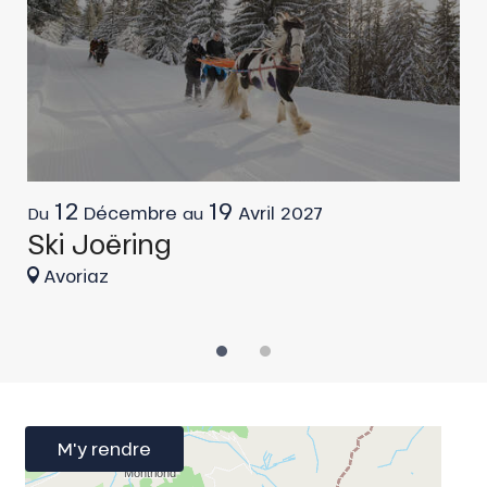
12
19
B
Décembre
Avril
2027
Du
au
Ski Joëring
Avoriaz
M'y rendre