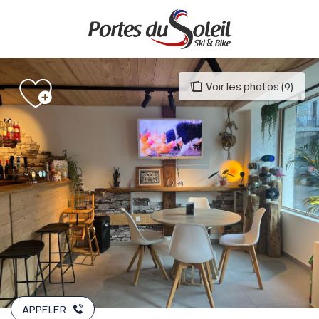
Aller
au
contenu
principal
Voir les photos (9)
APPELER