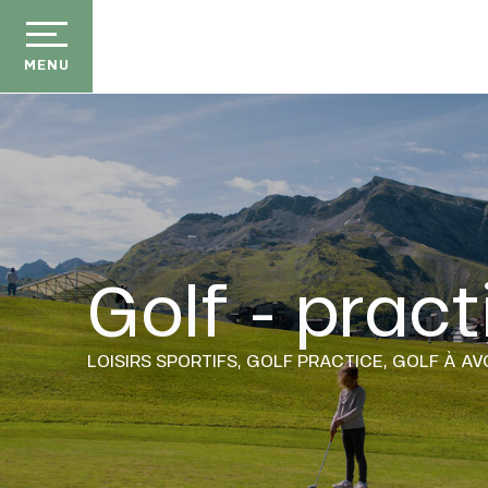
Aller
au
contenu
MENU
principal
Golf - pract
LOISIRS SPORTIFS,
GOLF PRACTICE,
GOLF
À AV