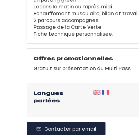
E
Leçons le matin ou l’après-midi
Echauffement musculaire, bilan et travail
2 parcours accompagnés
Passage de la Carte Verte
Fiche technique personnalisée.
QUE
Offres promotionnelles
Gratuit sur présentation du Multi Pass.
évente
Langues
rfaits
parlées
ison
fre
Contacter par email
rfait