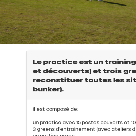
Le practice est un trainin
et découverts) et trois g
reconstituer toutes les si
bunker).
Il est composé de:
l
un practice avec 15 postes couverts et 1
3 greens d’entrainement (avec ateliers d
un putting green