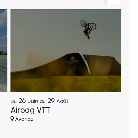
26
29
2
Juin
Août
Du
au
Du
Airbag VTT
Min
Avoriaz
Avo