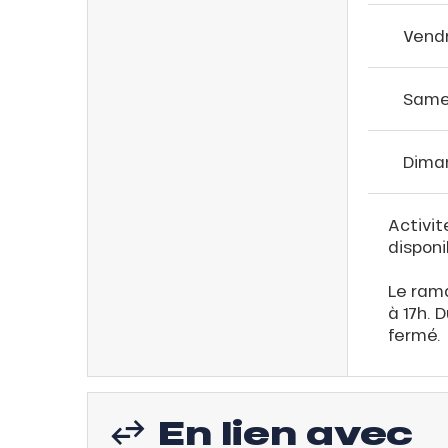
ns
Vend
Same
Dima
Activit
disponi
Le rama
à 17h. 
fermé.
En lien avec