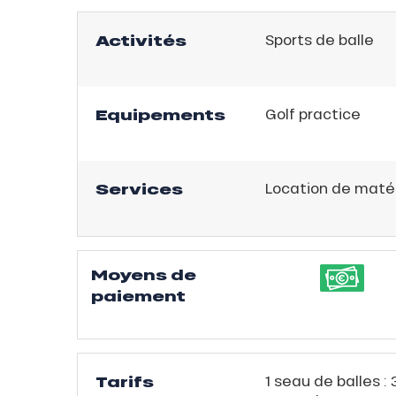
ison
2ans
Activités
Sports de balle
rfait
isse
ss Tribu
Equipements
Golf practice
uCanSKI
Services
Location de matér
server
on
fait
VER
Moyens de
paiement
Tarifs
1 seau de balles :