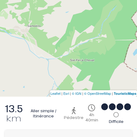
Leaflet
|
Esri
|
© IGN
|
© OpenStreetMap
|
TouristicMaps
13.5
Aller simple /
4h
km
Itinérance
Pédestre
40min
Difficile