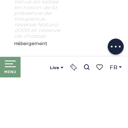
tenus en laisse
en raison de la
présence de
troupeaux,
réserve Natura
Description
2000 et réserve
Télécharger
de chasse.
Prestations
Hébergement
FR
Live
MENU
Recherche
Voir les favori
ACCUEIL
LES PORTES DU SOLEIL
LES STATIONS