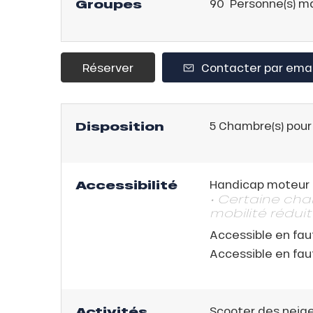
Groupes
90 Personne(s) m
isse
ss Tribu
Réserver
Contacter par emai
uCanSKI
server
Disposition
5
Chambre(s) pour
on
fait
VER
Accessibilité
Handicap moteur
• Certaine ch
mobilité rédui
Accessible en fau
Accessible en fau
Activités
Scooter des neig