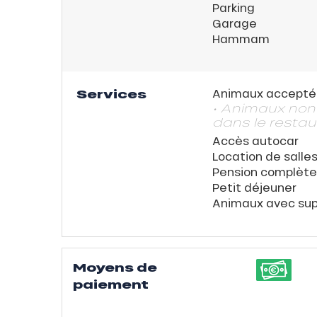
Parking
Garage
Hammam
Services
Animaux accepté
• Animaux no
dans le restau
Accès autocar
Location de salle
Pension complète
Petit déjeuner
Animaux avec su
Moyens de
paiement