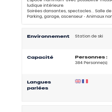
ludique intérieure.
Soirées dansantes, spectacles... Salle de
Parking, garage, ascenseur - Animaux non 
QUE
Environnement
Station de ski
évente
Personnes :
Capacité
rfaits
384 Personne(s)
ison
Langues
fre
parlées
rfait
ison
2ans
rfait