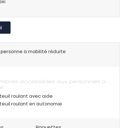
axi
l
 personne à mobilité réduite
ambres accessibles aux personnes à
te
teuil roulant avec aide
teuil roulant en autonomie
es
Raquettes