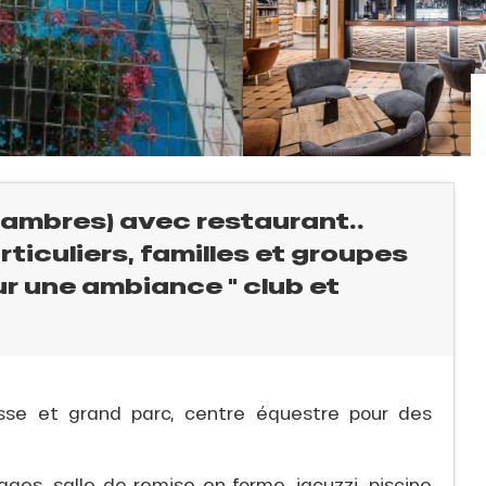
chambres) avec restaurant..
rticuliers, familles et groupes
ur une ambiance " club et
asse et grand parc, centre équestre pour des
s, salle de remise en forme, jacuzzi, piscine