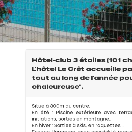
Hôtel-club 3 étoiles (101 
L'hôtel Le Crêt accueille pa
tout au long de l'année po
chaleureuse".
l
Situé à 800m du centre.
En été : Piscine extérieure avec terr
initiations, sorties en montagne...
E
En hiver : Sorties à skis, en raquettes...
Espace Hammam avec possibilité massage