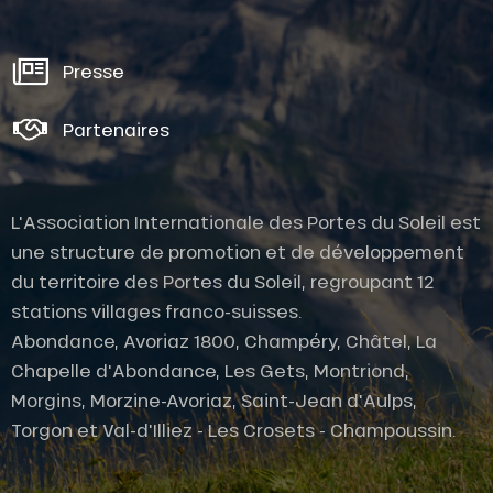
Presse
Partenaires
L'Association Internationale des Portes du Soleil est
une structure de promotion et de développement
du territoire des Portes du Soleil, regroupant 12
stations villages franco-suisses.
Abondance, Avoriaz 1800, Champéry, Châtel, La
Chapelle d'Abondance, Les Gets, Montriond,
Morgins, Morzine-Avoriaz, Saint-Jean d'Aulps,
Torgon et Val-d'Illiez - Les Crosets - Champoussin.
Tarifs
Ouvertures