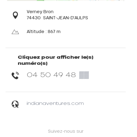
Verney Bron
74430
SAINT-JEAN-D'AULPS
Altitude : 867 m
Cliquez pour afficher le(s)
numéro(s)
04 50 49 48
▒▒
indianaventures.com
Suivez-nous sur