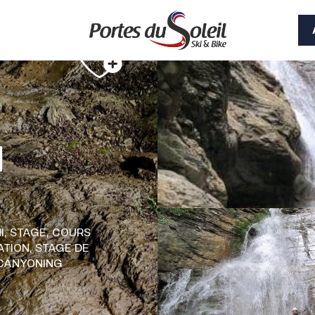
u
I,
STAGE,
COURS
IATION,
STAGE DE
CANYONING