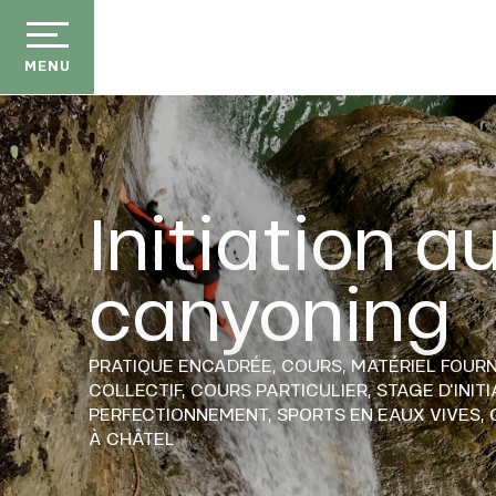
Aller
au
contenu
MENU
principal
Initiation a
canyoning
PRATIQUE ENCADRÉE,
COURS,
MATÉRIEL FOURN
COLLECTIF,
COURS PARTICULIER,
STAGE D'INIT
PERFECTIONNEMENT,
SPORTS EN EAUX VIVES,
À CHÂTEL