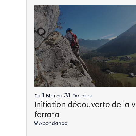
ns
1
31
Mai
Octobre
Du
au
Initiation découverte de la v
ferrata
Abondance