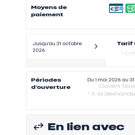
on
Moyens de
fait
paiement
VER
Tarif
Jusqu'au
31 octobre
2026
• pa
Périodes
Du
1 mai 2026
au
31
Ouvert
tous
d'ouverture
* A la demand
En lien avec