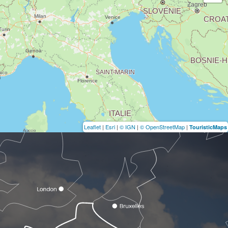
Leaflet
|
Esri
|
© IGN
|
© OpenStreetMap
|
TouristicMaps