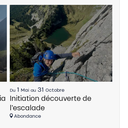
1
31
Mai
Octobre
Du
au
ia
Initiation découverte de
l'escalade
Abondance