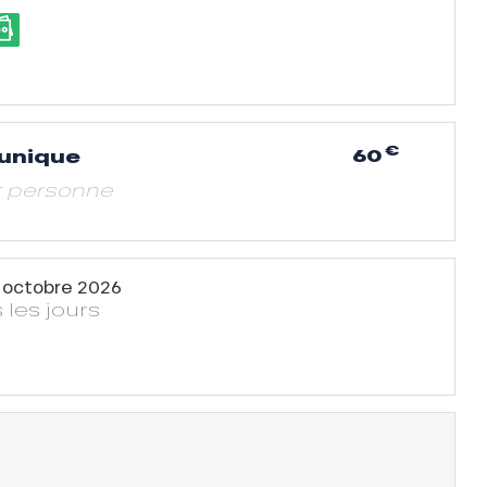
€
60
 unique
r personne
 octobre 2026
 les jours
e