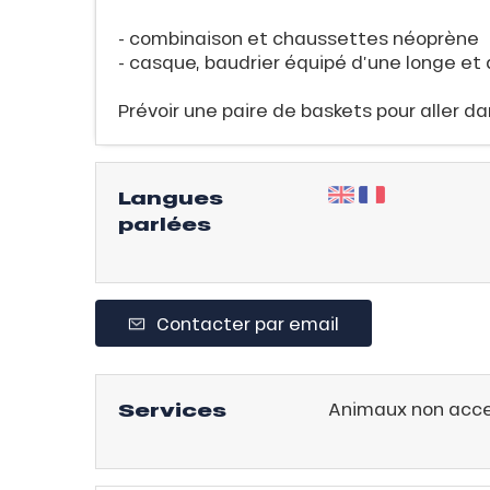
évente
- combinaison et chaussettes néoprène
rfaits
- casque, baudrier équipé d’une longe et
ison
Prévoir une paire de baskets pour aller da
fre
rfait
Langues
ison
parlées
2ans
rfait
isse
Contacter par email
ss Tribu
uCanSKI
Services
Animaux non acc
server