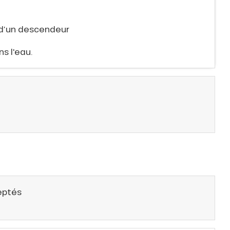
 d’un descendeur
ns l'eau.
eptés