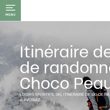
Aller
au
contenu
MENU
principal
Itinéraire d
de randonn
Choco Pea
LOISIRS SPORTIFS,
SKI,
ITINÉRAIRE DE SKI DE 
À AVORIAZ