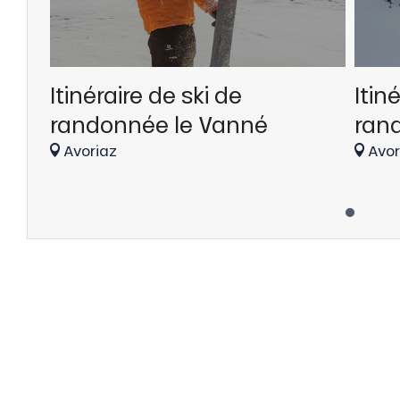
Itinéraire de ski de
Itin
randonnée le Vanné
ran
Avoriaz
Avor
tes
t
able
ez