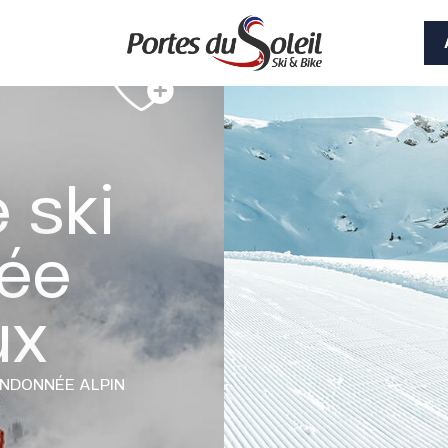
e ski
ée
ux
RANDONNÉE ALPIN