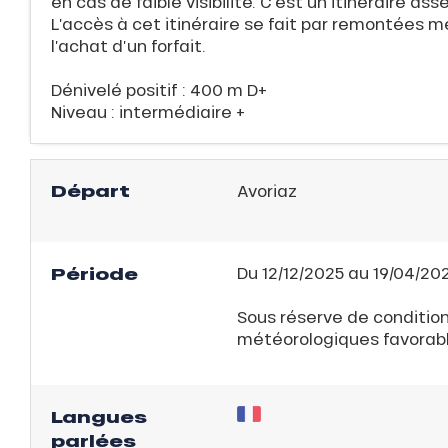
en cas de faible visibilité. C’est un itinéraire asse
isse
L’accès à cet itinéraire se fait par remontées
l’achat d’un forfait.
ss Tribu
Dénivelé positif : 400 m D+
Niveau : intermédiaire +
uCanSKI
server
Départ
Avoriaz
on
fait
VER
Période
Du 12/12/2025 au 19/04/202
Sous réserve de conditio
météorologiques favorabl
Langues
parlées