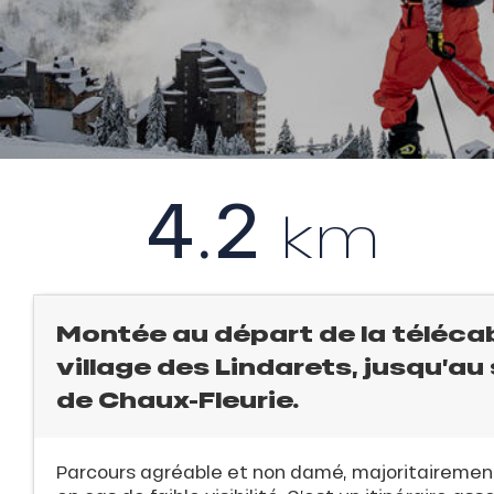
E
l
QUE
4.2
km
évente
rfaits
ison
Montée au départ de la télécab
village des Lindarets, jusqu’a
fre
de Chaux-Fleurie.
rfait
ison
2ans
Parcours agréable et non damé, majoritairement e
rfait