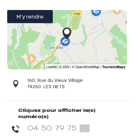
M'y rendre
160, Rue du Vieux Village
74260
LES GETS
Cliquez pour afficher le(s)
numéro(s)
04 50 79 75
▒▒