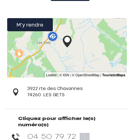
M'y rendre
3922 rte des Chavannes
74260
LES GETS
Cliquez pour afficher le(s)
numéro(s)
04 50 79 72
▒▒