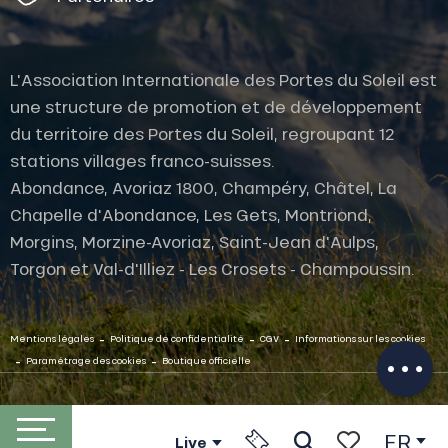
L'Association Internationale des Portes du Soleil est
une structure de promotion et de développement
du territoire des Portes du Soleil, regroupant 12
stations villages franco-suisses.
Abondance, Avoriaz 1800, Champéry, Châtel, La
Chapelle d'Abondance, Les Gets, Montriond,
Morgins, Morzine-Avoriaz, Saint-Jean d'Aulps,
Description
Torgon et Val-d'Illiez - Les Crosets - Champoussin.
Prestations
Ouvertures
-
-
-
Contacter
Mentions légales
Politique de confidentialité
CGV
Informations sur les cookies
par email
-
-
Paramétrage des cookies
Boutique officielle
FR
Live