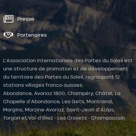
Presse
Partenaires
L'Association Internationale des Portes du Soleil est
une structure de promotion et de développement
du territoire des Portes du Soleil, regroupant 12
Description
stations villages franco-suisses.
Prestations
Abondance, Avoriaz 1800, Champéry, Châtel, La
Tarifs
Chapelle d'Abondance, Les Gets, Montriond,
Morgins, Morzine-Avoriaz, Saint-Jean d'Aulps,
Ouvertures
Torgon et Val-d'Illiez - Les Crosets - Champoussin.
En lien avec
Contacter par
email