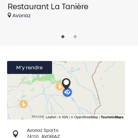
Restaurant La Tanière
R
Avoriaz
M'y rendre
Avoriaz Sports
74110
AVORIAZ