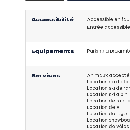
server
on
Accessibilité
Accessible en fau
fait
Entrée accessibl
VER
Equipements
Parking à proximit
Services
Animaux accepté
Location ski de fo
Location ski de r
Location ski alpin
Location de raque
Location de VTT
Location de luge
Location snowboa
Location de vélos