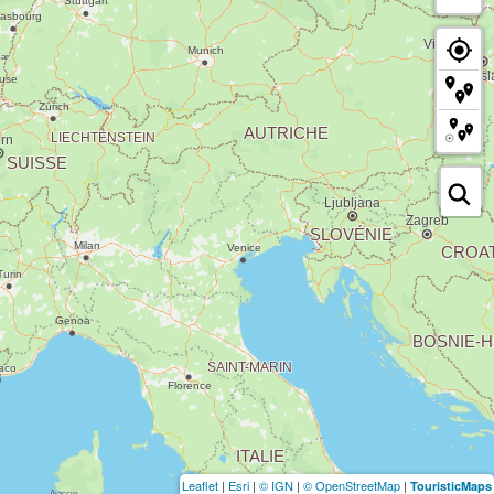
Leaflet
|
Esri
|
© IGN
|
© OpenStreetMap
|
TouristicMaps