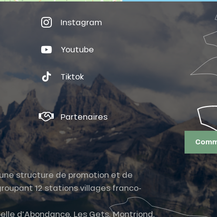
Instagram
Youtube
Tiktok
Partenaires
Comme
t une structure de promotion et de
roupant 12 stations villages franco-
elle d'Abondance, Les Gets, Montriond,