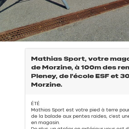
Mathias Sport, votre magas
de Morzine, à 100m des r
l
Pleney, de l’école ESF et 
Morzine.
E
ÉTÉ
Mathias Sport est votre pied à terre pour
QUE
de la balade aux pentes raides, c’est un
en magasin.
De plus, un atelier en extérieur vous est 