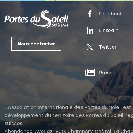
ts
Facebook
oussin
Linkedin
Nous contacter
Twitter
Presse
L'Association Internationale des Portes du Soleil es
développement du territoire des Portes du Soleil, reg
suisses.
Abondance, Avoriaz 1800, Champéry, Châtel, La Chap