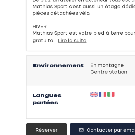
Mathias Sport c’est aussi un étage dédié
pièces détachées vélo.
évente
HIVER
rfaits
Mathias Sport est votre pied à terre pou
ison
gratuite...
Lire la suite
fre
Environnement
En montagne
rfait
Centre station
ison
2ans
rfait
Langues
isse
parlées
ss Tribu
uCanSKI
Réserver
Contacter par emai