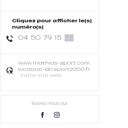
Cliquez pour afficher le(s)
numéro(s)
04 50 79 15
▒▒
www.mathias-sport.com
location-ski.sport2000.fr
Autre site web
Suivez-nous sur