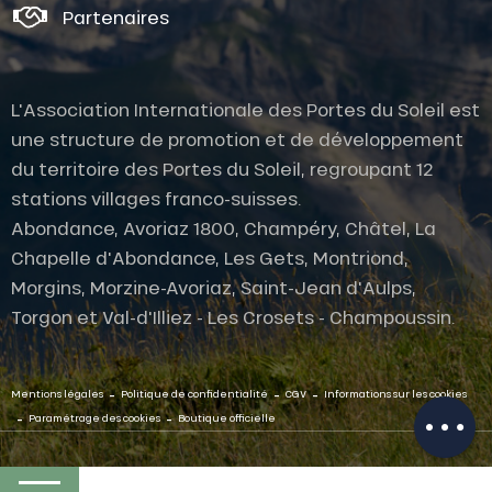
Partenaires
L'Association Internationale des Portes du Soleil est
une structure de promotion et de développement
du territoire des Portes du Soleil, regroupant 12
stations villages franco-suisses.
Abondance, Avoriaz 1800, Champéry, Châtel, La
Chapelle d'Abondance, Les Gets, Montriond,
Morgins, Morzine-Avoriaz, Saint-Jean d'Aulps,
Torgon et Val-d'Illiez - Les Crosets - Champoussin.
Description
Prestations
-
-
-
Mentions légales
Politique de confidentialité
CGV
Informations sur les cookies
Ouvertures
-
-
Paramétrage des cookies
Boutique officielle