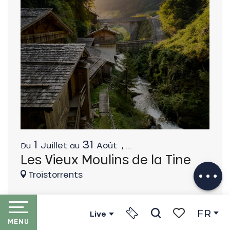
Description
1
31
Juillet
Août
,
...
Du
au
Télécharger
Les Vieux Moulins de la Tine
En lien avec
Troistorrents
FR
Live
MENU
Recherche
Voir les favori