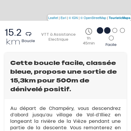
Leaflet
|
Esri
|
© IGN
|
© OpenStreetMap
|
TouristicMaps
15.2
VTT à Assistance
1h
km
Electrique
Boucle
45min
Facile
Cette boucle facile, classée
bleue, propose une sortie de
15,3km pour 500m de
dénivelé positif.
Au départ de Champéry, vous descendrez
d’abord jusqu’au village de Val-d’Illiez en
longeant la rivière de la Vièze pendant une
partie de la descente. Vous remonterez en