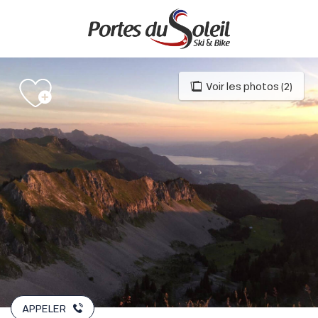
Aller
au
contenu
principal
Voir les photos (2)
APPELER