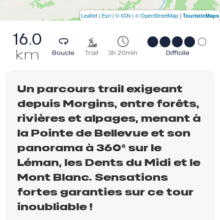
Leaflet
|
Esri
|
© IGN
|
© OpenStreetMap
|
TouristicMaps
16.0
km
Boucle
Trail
3h 20min
Difficile
Un parcours trail exigeant
depuis Morgins, entre forêts,
rivières et alpages, menant à
la Pointe de Bellevue et son
panorama à 360° sur le
Léman, les Dents du Midi et le
Mont Blanc. Sensations
fortes garanties sur ce tour
inoubliable !