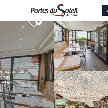
ZERIA,
CUISINE
 SANS
LATS