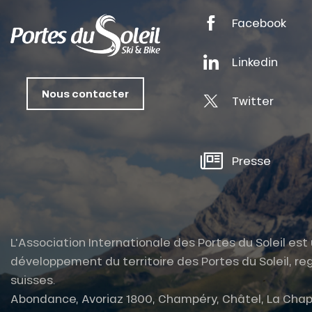
ts
Facebook
oussin
Linkedin
Nous contacter
Twitter
Presse
L'Association Internationale des Portes du Soleil es
développement du territoire des Portes du Soleil, reg
suisses.
Abondance, Avoriaz 1800, Champéry, Châtel, La Chap