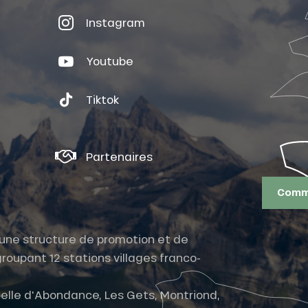
Instagram
Youtube
Tiktok
Partenaires
Comme
t une structure de promotion et de
roupant 12 stations villages franco-
elle d'Abondance, Les Gets, Montriond,