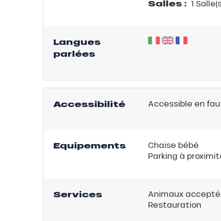
Salles :
1 Salle(s
server
on
fait
Langues
VER
parlées
Accessibilité
Accessible en fau
Equipements
Chaise bébé
Parking à proximit
Services
Animaux accepté
Restauration