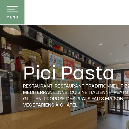
Aller
au
contenu
MENU
principal
Pici Pasta
RESTAURANT,
RESTAURANT TRADITIONNEL,
PIZ
MÉDITERRANÉENNE,
CUISINE ITALIENNE,
PLATS
GLUTEN,
PROPOSE DES PLATS FAITS MAISON,
P
VÉGÉTARIENS
À CHÂTEL