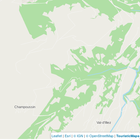
Leaflet
|
Esri
|
© IGN
|
© OpenStreetMap
|
TouristicMaps