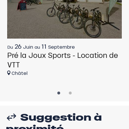
26
11
Juin
Septembre
Du
au
D
Pré la Joux Sports - Location de
P
VTT
Châtel
Suggestion à
proximité...