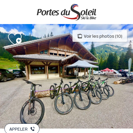
Aller
au
contenu
principal
Voir les photos (10)
APPELER