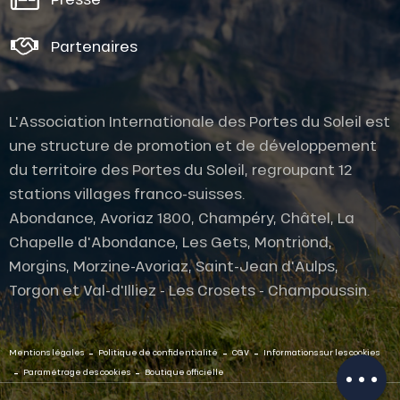
Partenaires
L'Association Internationale des Portes du Soleil est
une structure de promotion et de développement
du territoire des Portes du Soleil, regroupant 12
stations villages franco-suisses.
Abondance, Avoriaz 1800, Champéry, Châtel, La
Description
Chapelle d'Abondance, Les Gets, Montriond,
Prestations
Morgins, Morzine-Avoriaz, Saint-Jean d'Aulps,
Tarifs
Torgon et Val-d'Illiez - Les Crosets - Champoussin.
Ouvertures
Sur place
-
-
-
Contacter
Mentions légales
Politique de confidentialité
CGV
Informations sur les cookies
par email
-
-
Paramétrage des cookies
Boutique officielle