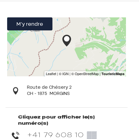
M'y rendre
Route de Chésery 2
CH - 1875
MORGINS
Cliquez pour afficher le(s)
numéro(s)
+41 79 608 10
▒▒