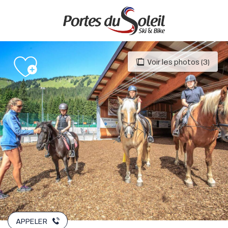
Aller
au
contenu
principal
Voir les photos (3)
APPELER