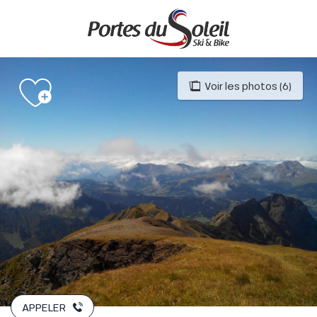
Aller
au
contenu
principal
Voir les photos (6)
APPELER