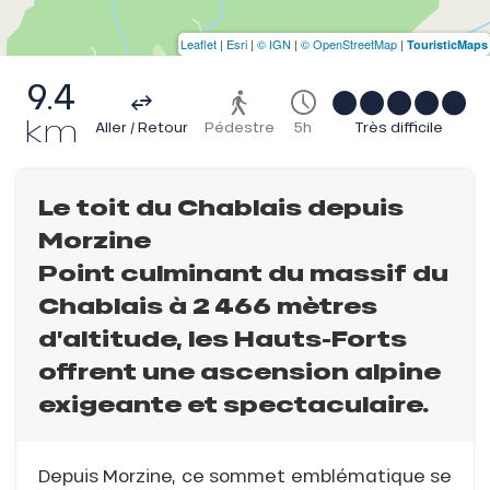
Leaflet
|
Esri
|
© IGN
|
© OpenStreetMap
|
TouristicMaps
9.4
km
Aller / Retour
Pédestre
5h
Très difficile
Le toit du Chablais depuis
Morzine
Point culminant du massif du
Chablais à 2 466 mètres
d’altitude, les Hauts-Forts
offrent une ascension alpine
exigeante et spectaculaire.
Depuis Morzine, ce sommet emblématique se