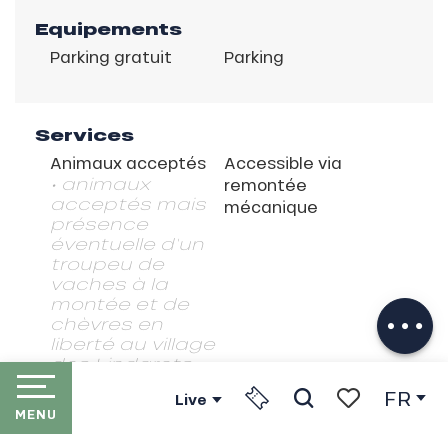
Equipements
Parking gratuit
Parking
Services
Animaux acceptés
Accessible via
• animaux
remontée
acceptés mais
mécanique
présence
éventuelle d'un
Description
troupeu de
Télécharger
vaches à la
montée et de
Prestations
chèvres en
liberté au village
des Lindarets
FR
Live
MENU
Recherche
Voir les favori