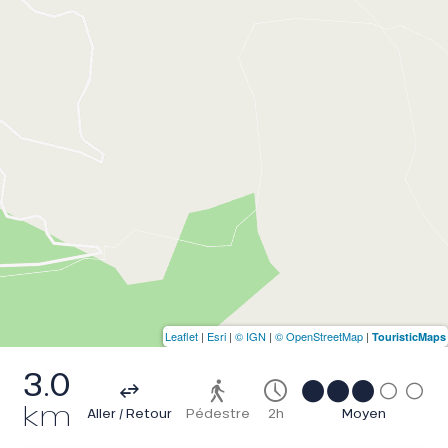
Leaflet
|
Esri
|
© IGN
|
© OpenStreetMap
|
TouristicMaps
3.0
km
Aller / Retour
Pédestre
2h
Moyen