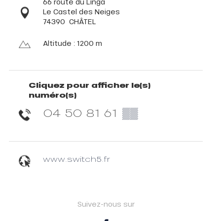
66 route du Linga
Le Castel des Neiges
74390
CHÂTEL
Altitude : 1200 m
Cliquez pour afficher le(s)
numéro(s)
04 50 81 61
▒▒
www.switch5.fr
Suivez-nous sur