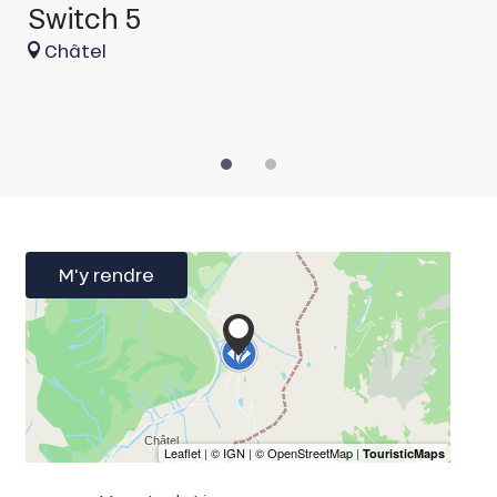
Switch 5
S
é
Châtel
M'y rendre