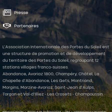
Presse
Partenaires
L'Association Internationale des Portes du Soleil est
une structure de promotion et de développement
du territoire des Portes du Soleil, regroupant 12
Description
stations villages franco-suisses.
Prestations
Abondance, Avoriaz 1800, Champéry, Châtel, La
Tarifs
Chapelle d'Abondance, Les Gets, Montriond,
Morgins, Morzine-Avoriaz, Saint-Jean d'Aulps,
Ouvertures
Torgon et Val-d'Illiez - Les Crosets - Champoussin.
Sur place
Contacter par
email
-
-
-
Mentions légales
Politique de confidentialité
CGV
Informations sur les cookies