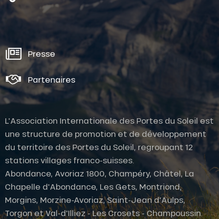
Presse
Partenaires
L'Association Internationale des Portes du Soleil est
une structure de promotion et de développement
du territoire des Portes du Soleil, regroupant 12
stations villages franco-suisses.
Description
Abondance, Avoriaz 1800, Champéry, Châtel, La
Prestations
Chapelle d'Abondance, Les Gets, Montriond,
Morgins, Morzine-Avoriaz, Saint-Jean d'Aulps,
Tarifs
Torgon et Val-d'Illiez - Les Crosets - Champoussin.
Ouvertures