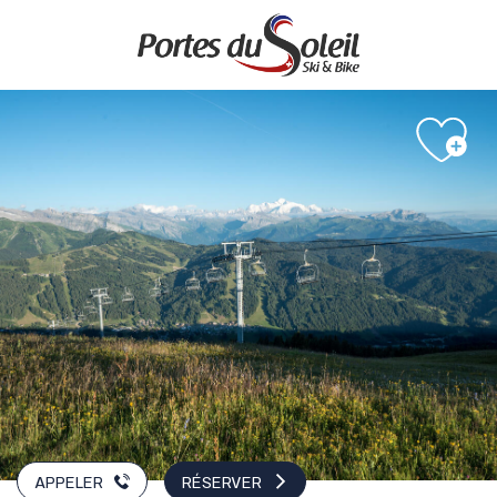
Aller
au
contenu
principal
APPELER
RÉSERVER