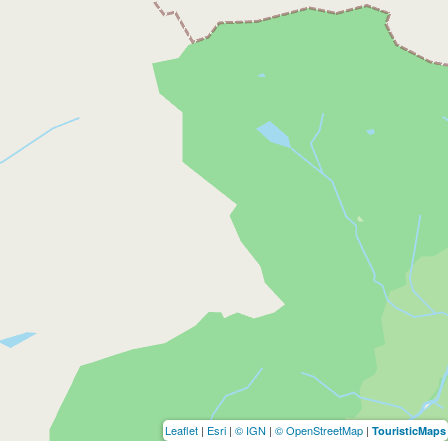
Leaflet
|
Esri
|
© IGN
|
© OpenStreetMap
|
TouristicMaps